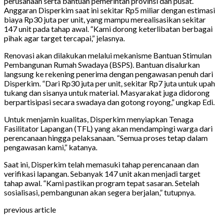
perusahaan serta bantuan pemerintah provinsi dan pusat.
Anggaran Disperkim saat ini sekitar Rp5 miliar dengan estimasi
biaya Rp30 juta per unit, yang mampu merealisasikan sekitar
147 unit pada tahap awal. “Kami dorong keterlibatan berbagai
pihak agar target tercapai,” jelasnya.
Renovasi akan dilakukan melalui mekanisme Bantuan Stimulan
Pembangunan Rumah Swadaya (BSPS). Bantuan disalurkan
langsung ke rekening penerima dengan pengawasan penuh dari
Disperkim. “Dari Rp30 juta per unit, sekitar Rp7 juta untuk upah
tukang dan sisanya untuk material. Masyarakat juga didorong
berpartisipasi secara swadaya dan gotong royong,” ungkap Edi.
Untuk menjamin kualitas, Disperkim menyiapkan Tenaga
Fasilitator Lapangan (TFL) yang akan mendampingi warga dari
perencanaan hingga pelaksanaan. “Semua proses tetap dalam
pengawasan kami,” katanya.
Saat ini, Disperkim telah memasuki tahap perencanaan dan
verifikasi lapangan. Sebanyak 147 unit akan menjadi target
tahap awal. “Kami pastikan program tepat sasaran. Setelah
sosialisasi, pembangunan akan segera berjalan,” tutupnya.
previous article